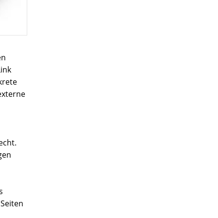
en
Link
krete
externe
echt.
gen
s
 Seiten